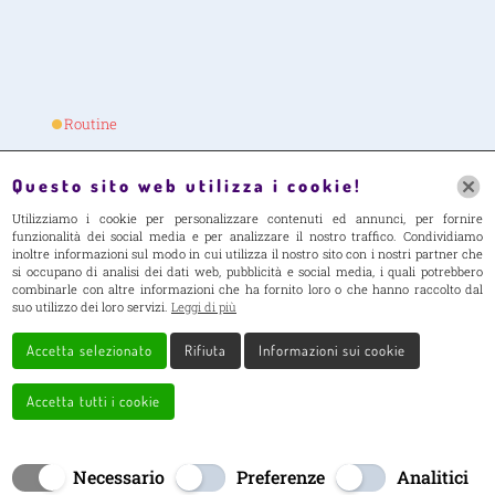
Routine
Servizi
Questo sito web utilizza i cookie!
Nido Famiglia
Utilizziamo i cookie per personalizzare contenuti ed annunci, per fornire
funzionalità dei social media e per analizzare il nostro traffico. Condividiamo
Galleria
inoltre informazioni sul modo in cui utilizza il nostro sito con i nostri partner che
si occupano di analisi dei dati web, pubblicità e social media, i quali potrebbero
combinarle con altre informazioni che ha fornito loro o che hanno raccolto dal
Contatti
suo utilizzo dei loro servizi.
Leggi di più
Accetta selezionato
Rifiuta
Informazioni sui cookie
Accetta tutti i cookie
Creato da
Local Web – Agenzia Web Marketing Milano
Necessario
Preferenze
Analitici
Copyrights Copyrights © 2025 Nido Famiglia la Coccinella |